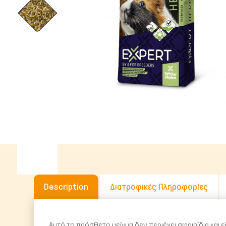
Υγρή Τροφή
Ωμή Τροφή Σκύλου
ΔΗΜΟΦΙΛΉΣ ΜΆΡΚΕΣ
Description
Διατροφικές Πληροφορίες
Αυτό το πρόσθετο μείγμα δεν περιέχει σφαιρίδια και 