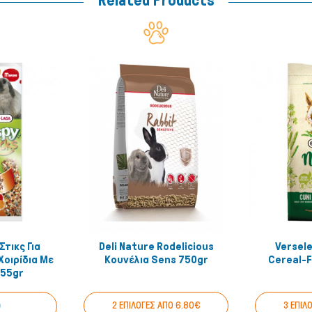
Related Products
Στικς Για
Deli Nature Rodelicious
Versel
 View
Quick View
Χοιρίδια Με
Κουνέλια Sens 750gr
Cereal-F
55gr
0
2 ΕΠΙΛΟΓΕΣ ΑΠΟ 6.80€
3 ΕΠΙΛ