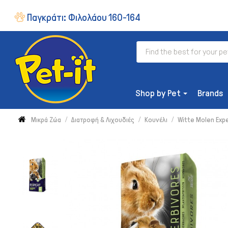
Παγκράτι:
Φιλολάου 160-164
Shop by Pet
Brands
Μικρά Ζώα
Διατροφή & Λιχουδιές
Κουνέλι
Witte Molen Exp
ΔΙΑΤΡΟΦΉ
Ξηρή Τροφή
Συμπληρώματα & Βιταμίνες