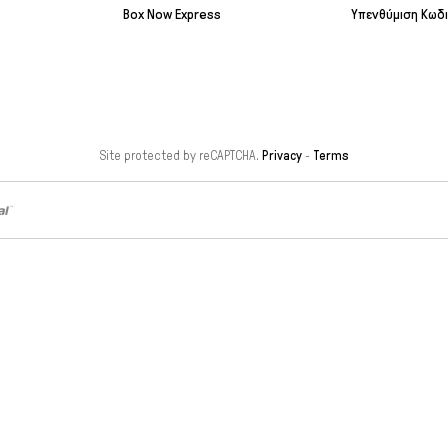
Box Now Express
Υπενθύμιση Κωδ
Site protected by reCAPTCHA.
Privacy
-
Terms