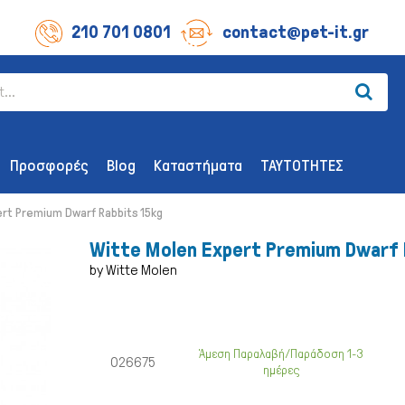
210 701 0801
contact@pet-it.gr
Προσφορές
Blog
Καταστήματα
ΤΑΥΤΟΤΗΤΕΣ
ert Premium Dwarf Rabbits 15kg
Witte Molen Expert Premium Dwarf 
by Witte Molen
ΛΙΧΟΥΔΊΕΣ ΣΚΎΛΟΥ
ΑΞΕΣΟΥΆΡ
Οδοντικής Υγιεινής
Παιχνίδια
Άμεση Παραλαβή/Παράδοση 1-3
026675
ημέρες
Λιχουδιές Επιβράβευσης
Περιλαίμια 