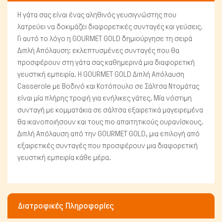
Η γάτα σας είναι ένας αληθινός γευσιγνώστης που
λατρεύει να δοκιμάζει διαφορετικές συνταγές και γεύσεις.
Γι αυτό το λόγο η GOURMET GOLD δημιούργησε τη σειρά
Διπλή Απόλαυση: εκλεπτυσμένες συνταγές που θα
προσφέρουν στη γάτα σας καθημερινά μια διαφορετική
γευστική εμπειρία. Η GOURMET GOLD Διπλή Απόλαυση
Casserole με Βοδινό και Κοτόπουλο σε Σάλτσα Ντομάτας
είναι μία πλήρης τροφή για ενήλικες γάτες. Μία νόστιμη
συνταγή με κομματάκια σε σάλτσα εξαιρετικά μαγειρεμένα
θα ικανοποιήσουν και τους πιο απαιτητικούς ουρανίσκους.
Μικρά ζώα
Διπλή Απόλαυση από την GOURMET GOLD, μια επιλογή από
εξαιρετικές συνταγές που προσφέρουν μια διαφορετική
γευστική εμπειρία κάθε μέρα.
Διατροφικές Πληροφορίες