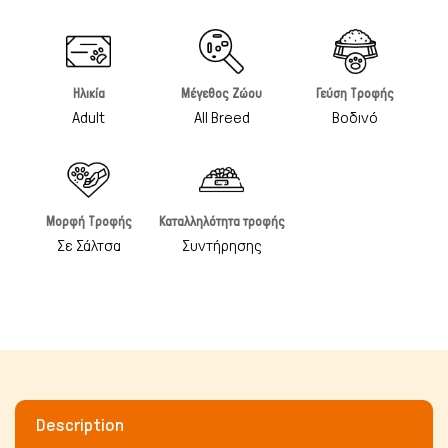
Ηλικία
Μέγεθος Ζώου
Γεύση Τροφής
Adult
All Breed
Βοδινό
Μορφή Τροφής
Καταλληλότητα τροφής
Σε Σάλτσα
Συντήρησης
Πτηνά
Description