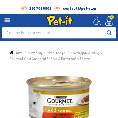
contact@pet-it.gr
210 701 0801
0
Γάτα
Διατροφή
Υγρή Τροφή
Κονσέρβακια Γάτας
Gourmet Gold Casserol Βοδίνο & Κοτόπουλο Σάλτσα
Σκύλος