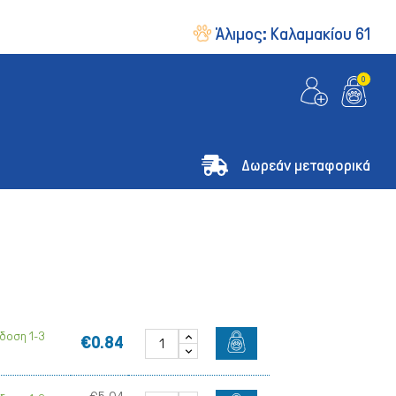
Άλιμος:
Καλαμακίου 61
0
Δωρεάν μεταφορικά
δοση 1-3
€0.84
& Οδηγοί