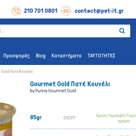
210 701 0801
contact@pet-it.gr
Προσφορές
Blog
Καταστήματα
ΤΑΥΤΟΤΗΤΕΣ
Gold Πατέ Κουνέλι
Gourmet Gold Πατέ Κουνέλι
by Purina Gourmet Gold
ΛΙΧΟΥΔΊΕΣ ΣΚΎΛΟΥ
ΑΞΕΣΟΥΆΡ
Άμεση Παραλαβή/Παρά
85gr
Οδοντικής Υγιεινής
Παιχνίδια
012317
ημέρες
Λιχουδιές Επιβράβευσης
Περιλαίμια 