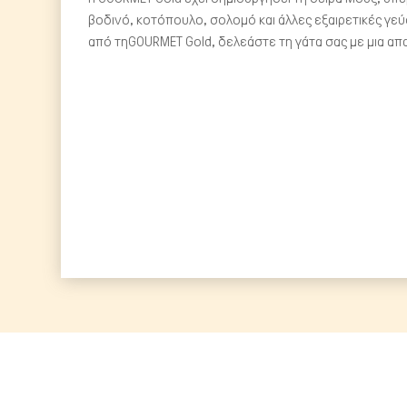
βοδινό, κοτόπουλο, σολομό και άλλες εξαιρετικές γε
από τηGOURMET Gold, δελεάστε τη γάτα σας με μια απ