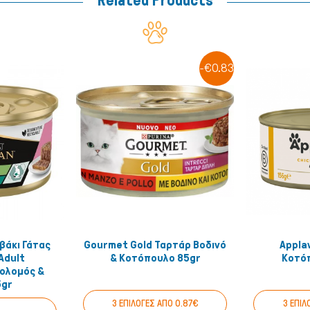
Related Products
-€0.83
βάκι Γάτας
Gourmet Gold Ταρτάρ Βοδινό
Appla
 View
Quick View
Adult
& Κοτόπουλο 85gr
Κοτό
ολομός &
5gr
3 ΕΠΙΛΟΓΕΣ ΑΠΟ 0.87€
3 ΕΠΙΛ