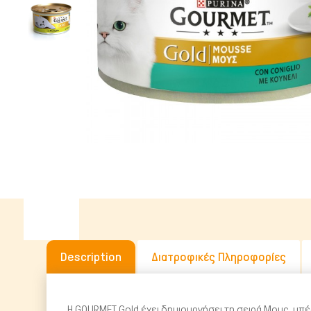
Υγρή Τροφή
Ωμή Τροφή Σκύλου
ΔΗΜΟΦΙΛΉΣ ΜΆΡΚΕΣ
Description
Διατροφικές Πληροφορίες
Η GOURMET Gold έχει δημιουργήσει τη σειρά Μους, υπέ