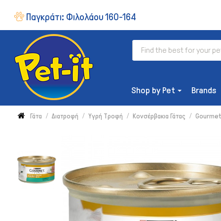
Παγκράτι:
Φιλολάου 160-164
Shop by Pet
Brands
Γάτα
Διατροφή
Υγρή Τροφή
Κονσέρβακια Γάτας
Gourmet 
ΔΙΑΤΡΟΦΉ
Ξηρή Τροφή
Συμπληρώματα & Βιταμίνες