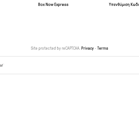
Box Now Express
Υπενθύμιση Κωδ
Site protected by reCAPTCHA.
Privacy
-
Terms