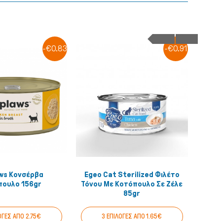
-€0.83
-€0.91
ws Κονσέρβα
Egeo Cat Sterilized Φιλέτο
Eg
Quick View
Quick View
πουλο 156gr
Τόνου Με Κοτόπουλο Σε Ζέλε
85gr
ΟΓΕΣ ΑΠΟ 2.75€
3 ΕΠΙΛΟΓΕΣ ΑΠΟ 1.65€