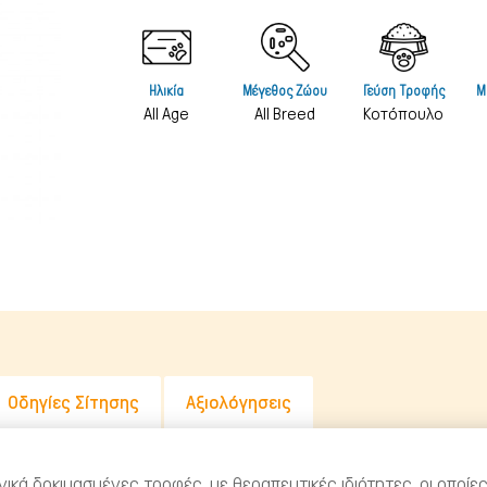
Λιχουδιές Stick
Καθαριστικά
Φυσικές Λιχουδιές
Καλλωπισμός
Ηλικία
Μέγεθος Ζώου
Γεύση Τροφής
Μ
Λουκάνικα Λιχουδιές
Μεταφοράς 
All Age
All Breed
Κοτόπουλο
Μπισκότα Σκύλου
Μπολ & Ταΐ
Κόκκαλα Σκύλου
Κρεβατάκια 
Αντιπαρασιτ
Εκπαίδευση
Ρουχισμός
Σπίτια & Πο
Οδηγίες Σίτησης
Αξιολόγησεις
κλινικά δοκιμασμένες τροφές, με θεραπευτικές ιδιότητες, οι οπο