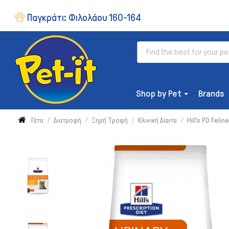
Παγκράτι:
Φιλολάου 160-164
Shop by Pet
Brands
Γάτα
Διατροφή
Ξηρή Τροφή
Κλινική Δίαιτα
Hill's PD Feli
ΔΙΑΤΡΟΦΉ
Ξηρή Τροφή
Συμπληρώματα & Βιταμίνες