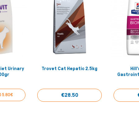
iet Urinary
Trovet Cat Hepatic 2.5kg
Hill
 View
Quick View
00gr
Gastroint
€28.50
Ο 5.80€