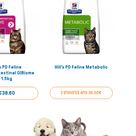
's PD Feline
Hill's PD Feline Metabolic
Katt
Quick View
Quick View
estinal GIBiome
1.5kg
€38.60
2 ΕΠΙΛΟΓΕΣ ΑΠΟ 36.00€