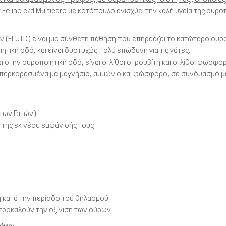
et Feline c/d Multicare με κοτόπουλο ενισχύει την καλή υγεία της ουρο
ν (FLUTD) είναι μια σύνθετη πάθηση που επηρεάζει το κατώτερο ουρ
τική οδό, και είναι δυστυχώς πολύ επώδυνη για τις γάτες.
 στην ουροποιητική οδό, είναι οι λίθοι στρουβίτη και οι λίθοι φωσφο
υπερκορεσμένα με μαγνήσιο, αμμώνιο και φώσφορο, σε συνδυασμό με
 των Γατών)
 της εκ νέου εμφάνισής τους
ή κατά την περίοδο του θηλασμού
προκαλούν την οξίνιση των ούρων