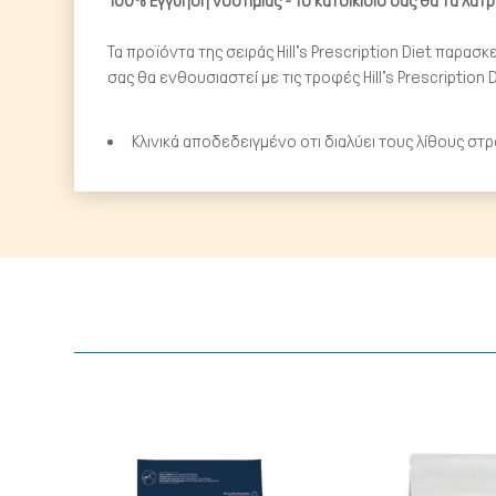
100% Εγγύηση νοστιμιάς - Το κατοικίδιό σας θα τα λατ
Τα προϊόντα της σειράς Hill's Prescription Diet παρασκ
σας θα ενθουσιαστεί με τις τροφές Hill's Prescription 
Κλινικά αποδεδειγμένο οτι διαλύει τους λίθους στ