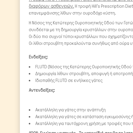
διαφόρων ασθενειών.
Η τροφή Hill's Prescription Di
επανεμφάνισης λίθων στην ουροδόχο κύστη.
Η Νόσος της Κατώτερης Ουροποιητικής Οδού των Γατώ
συνδέεται με τη δημιουργία κρυστάλλων στην ουροποιη
Οι δύο πιο συχνοί τύποι κρυστάλλων που σχηματίζονται
Οι λίθοι στρουβίτη προκαλούνται συνήθως από ούρα 
Ενδείξεις:
FLUTD (Νόσος της Κατώτερης Ουροποιητικής Οδού
Δημιουργία λίθων στρουβίτη, αποφυγή ή αποτροπή
Ιδιοπαθής FLUTD σε ενήλικες γάτες
Αντενδείξεις:
Ακατάλληλη για γάτες στην ανάπτυξη
Ακατάλληλη για γάτες σε κατάσταση εγκυμοσύνης 
Ακατάλληλη για ταυτόχρονη χρήση με τροφές που 