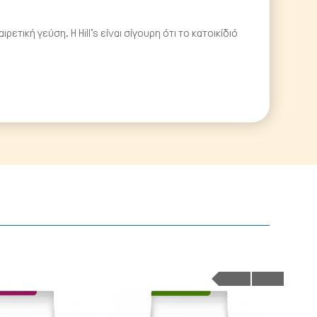
ετική γεύση. Η Hill's είναι σίγουρη ότι το κατοικίδιό