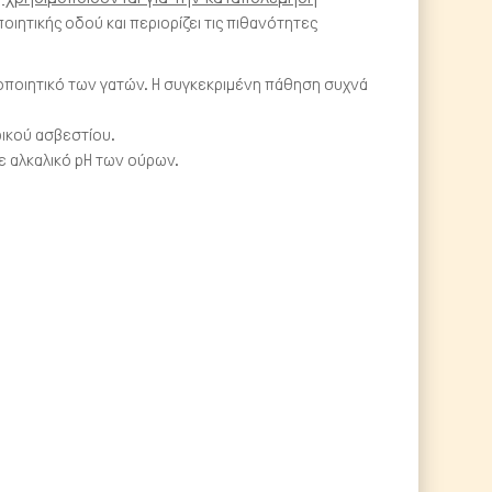
ποιητικής οδού και περιορίζει τις πιθανότητες
οποιητικό των γατών. Η συγκεκριμένη πάθηση συχνά
ρικού ασβεστίου.
 αλκαλικό pH των ούρων.