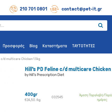
210 701 0801
contact@pet-it.gr
Προσφορές
Blog
Καταστήματα
ΤΑΥΤΟΤΗΤΕΣ
ne c/d multicare Chicken 1.5kg
Hill's PD Feline c/d multicare Chicken
by Hill's Prescription Diet
ΛΙΧΟΥΔΊΕΣ ΣΚΎΛΟΥ
ΑΞΕΣΟΥΆΡ
400gr
Άμεση Παραλαβή/Παρά
Οδοντικής Υγιεινής
Παιχνίδια
032545
ημέρες
€24,50 /kg
Λιχουδιές Επιβράβευσης
Περιλαίμια 