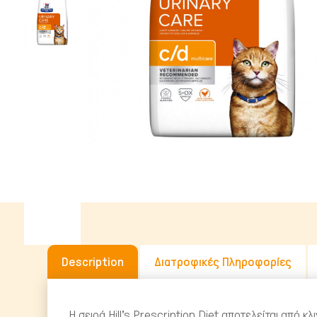
Υγρή Τροφή
Ωμή Τροφή Σκύλου
ΔΗΜΟΦΙΛΉΣ ΜΆΡΚΕΣ
Description
Διατροφικές Πληροφορίες
Η σειρά Hill's Prescription Diet αποτελείται από 