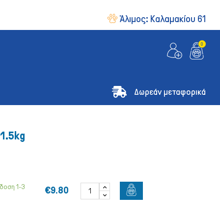
Άλιμος:
Καλαμακίου 61
0
Δωρεάν μεταφορικά
 1.5kg
δοση 1-3
€9.80
& Οδηγοί