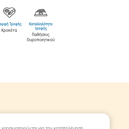
 & Υγιεινή
 & Υγιεινή
ορφή Τροφής
Καταλληλότητα
& Ταξιδίου
τροφής
Κροκέτα
Παθήσεις
στρες
Ουροποιητικού
& Φωλιές
ικά Σκύλου
ρτάκια
ίες χρησιμοποιούνται για την καταπολέμηση