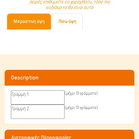
σειρές επιθυμείτε να χαραχθούν, τόσο πιο
Γάτα
ευδιάκριτα θα είναι αυτά
Μπροστινή όψη
Πίσω όψη
Description
(μέχρι 13 γράμματα)
(μέχρι 13 γράμματα)
Πτηνά
Διατροφικές Πληροφορίες