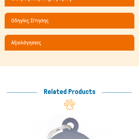
Οδηγίες Σίτησης
Αξιολόγησεις
Related Products
Μικρά ζώα