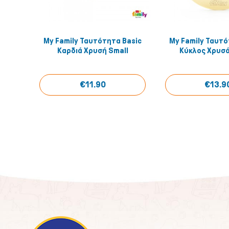
My Family Ταυτότητα Basic
My Family Ταυτό
Quick View
Quick
Καρδιά Χρυσή Small
Κύκλος Χρυσό
€11.90
€13.9