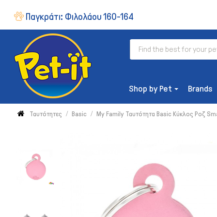
Παγκράτι:
Φιλολάου 160-164
Shop by Pet
Brands
Ταυτότητες
Basic
My Family Ταυτότητα Basic Κύκλος Ροζ Sma
ΔΙΑΤΡΟΦΉ
Ξηρή Τροφή
Συμπληρώματα & Βιταμίνες