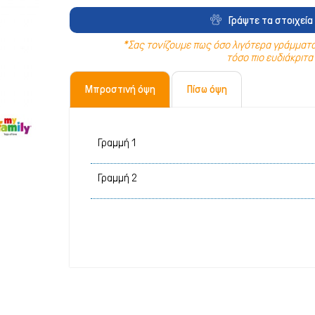
Λιχουδιές Stick
Καθαριστικά
Γράψτε τα στοιχεία 
Φυσικές Λιχουδιές
Καλλωπισμός
*Σας τονίζουμε πως όσο λιγότερα γράμματα 
τόσο πιο ευδιάκριτα 
Λουκάνικα Λιχουδιές
Μεταφοράς 
Μπροστινή όψη
Πίσω όψη
Μπισκότα Σκύλου
Μπολ & Ταΐ
Κόκκαλα Σκύλου
Κρεβατάκια 
Αντιπαρασιτ
Εκπαίδευση
Ρουχισμός
Σπίτια & Πο