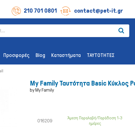
210 701 0801
contact@pet-it.gr
Προσφορές
Blog
Καταστήματα
ΤΑΥΤΟΤΗΤΕΣ
ll
My Family Ταυτότητα Basic Κύκλος Ρ
by My Family
ΛΙΧΟΥΔΊΕΣ ΣΚΎΛΟΥ
ΑΞΕΣΟΥΆΡ
Οδοντικής Υγιεινής
Παιχνίδια
Άμεση Παραλαβή/Παράδοση 1-3
016209
ημέρες
Λιχουδιές Επιβράβευσης
Περιλαίμια 