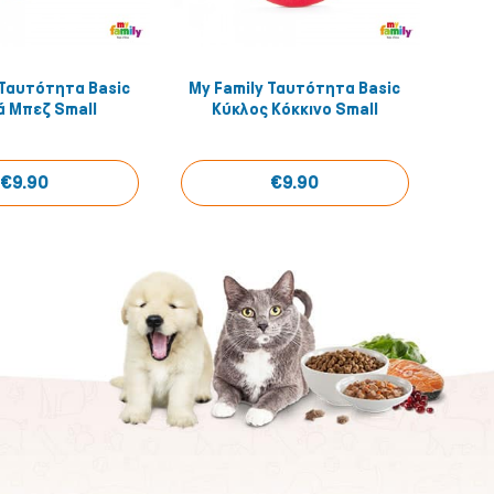
 Ταυτότητα Basic
My Family Ταυτότητα Basic
My F
Quick View
Quick View
ά Μπεζ Small
Κύκλος Κόκκινο Small
Κ
€9.90
€9.90