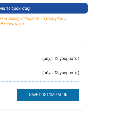
 & Υγιεινή
για το ζωάκι σας!
 & Υγιεινή
και σειρές επιθυμείτε να χαραχθούν,
θα είναι αυτά
& Ταξιδίου
στρες
& Φωλιές
(μέχρι 13 γράμματα)
ικά Σκύλου
(μέχρι 13 γράμματα)
SAVE CUSTOMIZATION
ρτάκια