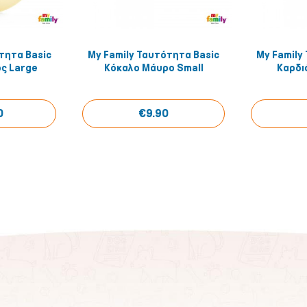
τητα Basic
My Family Ταυτότητα Basic
My Family
 View
Quick View
ς Large
Κόκαλο Μάυρο Small
Καρδι
0
€9.90