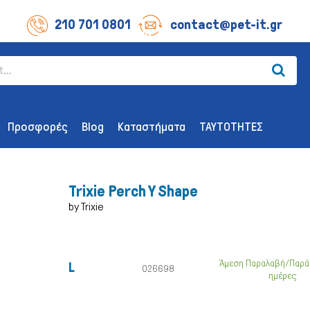
210 701 0801
contact@pet-it.gr
Προσφορές
Blog
Καταστήματα
ΤΑΥΤΟΤΗΤΕΣ
Trixie Perch Y Shape
by Trixie
ΛΙΧΟΥΔΊΕΣ ΣΚΎΛΟΥ
ΑΞΕΣΟΥΆΡ
Άμεση Παραλαβή/Παρά
L
Οδοντικής Υγιεινής
Παιχνίδια
026698
ημέρες
Λιχουδιές Επιβράβευσης
Περιλαίμια 