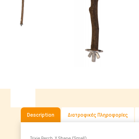
Υγρή Τροφή
Ωμή Τροφή Σκύλου
ΔΗΜΟΦΙΛΉΣ ΜΆΡΚΕΣ
Description
Διατροφικές Πληροφορίες
Trixie Perch, Y Shape (Small)