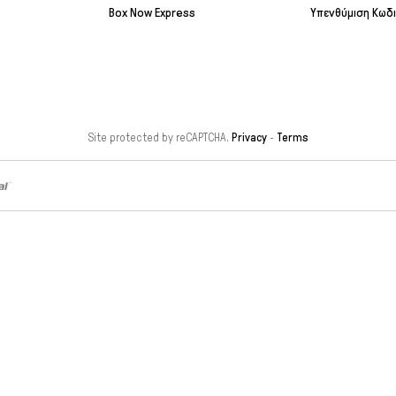
Box Now Express
Υπενθύμιση Κωδ
Site protected by reCAPTCHA.
Privacy
-
Terms