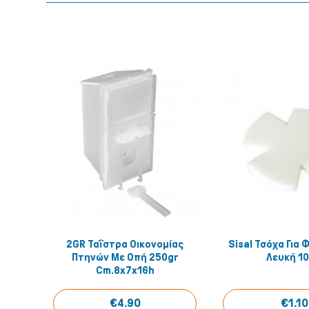
2GR Ταΐστρα Οικονομίας
Sisal Τσόχα Για
Quick View
Quick
Πτηνών Με Οπή 250gr
Λευκή 1
Cm.8x7x16h
€4.90
€1.10