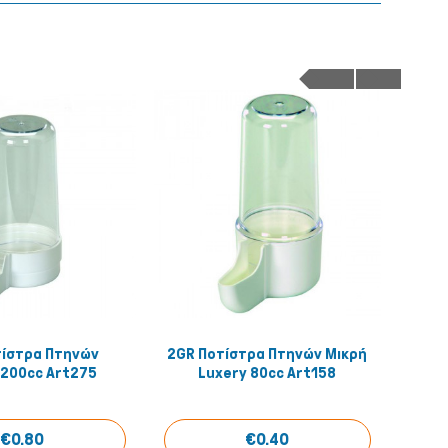
τίστρα Πτηνών
2GR Ποτίστρα Πτηνών Μικρή
Κλου
Quick View
Quick View
 200cc Art275
Luxery 80cc Art158
€0.80
€0.40