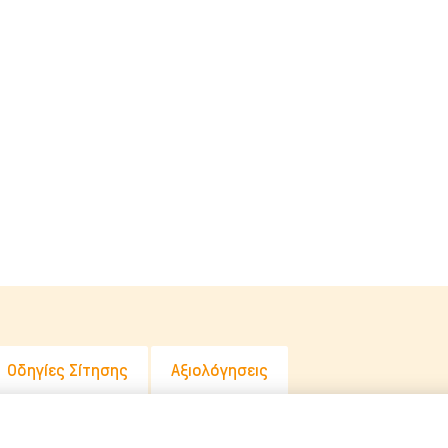
Λιχουδιές Stick
Καθαριστικά
Φυσικές Λιχουδιές
Καλλωπισμός
Λουκάνικα Λιχουδιές
Μεταφοράς 
Μπισκότα Σκύλου
Μπολ & Ταΐ
Κόκκαλα Σκύλου
Κρεβατάκια 
Αντιπαρασιτ
Εκπαίδευση
Ρουχισμός
Σπίτια & Πο
Οδηγίες Σίτησης
Αξιολόγησεις