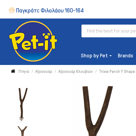
Παγκράτι:
Φιλολάου 160-164
Shop by Pet
Brands
Πτηνά
Αξεσουάρ
Αξεσουάρ Κλουβιών
Trixie Perch Y Shape
ΔΙΑΤΡΟΦΉ
Ξηρή Τροφή
Συμπληρώματα & Βιταμίνες