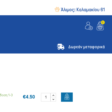
Άλιμος:
Καλαμακίου 61
0
Δωρεάν μεταφορικά
δοση 1-3
€4.50
& Οδηγοί