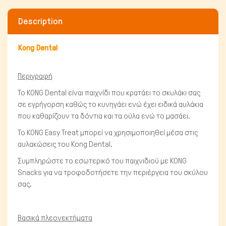
Description
Kong Dental
Περιγραφή
Το KONG Dental είναι παιχνίδι που κρατάει το σκυλάκι σας
σε εγρήγορση καθώς το κυνηγάει ενώ έχει ειδικά αυλάκια
Πτηνά
που καθαρίζουν τα δόντια και τα ούλα ενώ το μασάει.
Το KONG Easy Treat μπορεί να χρησιμοποιηθεί μέσα στις
αυλακώσεις του Kong Dental.
Συμπληρώστε το εσωτερικό του παιχνιδιού με KONG
Snacks για να τροφοδοτήσετε την περιέργεια του σκύλου
σας.
Βασικά πλεονεκτήματα