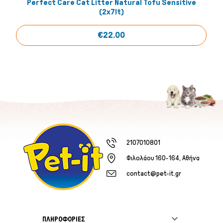
Perfect Care Cat Litter Natural Tofu Sensitive
(2x7lt)
€22.00
2107010801
Φιλολάου 160-164, Αθήνα
contact@pet-it.gr

ΠΛΗΡΟΦΟΡΙΕΣ