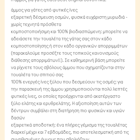
άμμος για γάτες από φυτικές ίνες
εξαιρετική δέσμευση οσμών
, φυσικά ευχάριστη μυρωδιά -
χωρίς τεχνητά πρόσθετα
κομποστοποιήσιμη και 100% βιοδιασπώμενη:
μπορείτε να
αδειάσετε την τουαλέτα της γάτας σας στον κάδο
κομποστοποίησης ή στον κάδο οργανικών απορριμμάτων
(παρακαλούμε προσέξτε τους τοπικούς κανονισμούς
διάθεσης απορριμάτων!!). Σε καθημερινή βάση μπορείτε
να ρίχνετε τους σβόλους άμμου που σχηματίζονται στην
τουαλέτα του σπιτιού σας
Fish/Reptiles
100% ενεργές ίνες ξύλου που δεσμεύουν τις οσμές:
για
την παρασκευή της άμμου χρησιμοποιούνται πολύ λεπτές
φυτικές ίνες, οι οποίες προέρχονται από ακατέργαστο
ξύλο ελάτης και ερυθρελάτης. Η αξιοποίηση αυτών των
δέντρων συμβάλει στη διατήρηση πιο φυσικών και υγιών
δασών
εξαιρετικά αποδοτική:
ένα πλήρες γέμισμα της τουαλέτας
διαρκεί
μέχρι και 7 εβδομάδες
, πιο αποτελεσματική από τις
συνηθισμένες άμμους που σβολιάζουν