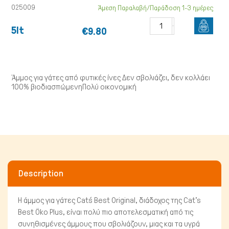
025009
Άμεση Παραλαβή/Παράδοση 1-3 ημέρες
5lt
€9.80
Άμμος για γάτες από φυτικές ίνες Δεν σβολιάζει, δεν κολλάει
100% βιοδιασπώμενηΠολύ οικονομική
Description
Πτηνά
Η άμμος για γάτες
Cat´s Best Original, διάδοχος της Cat's
Best Öko Plus
, είναι πολύ πιο αποτελεσματική από τις
συνηθισμένες άμμους που σβολιάζουν, μιας και τα υγρά