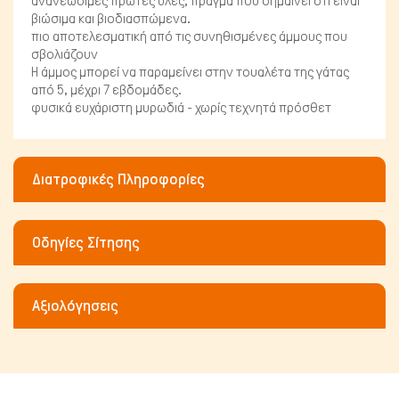
ανανεώσιμες πρώτες ύλες, πράγμα που σημαίνει ότι είναι
βιώσιμα και βιοδιασπώμενα.
πιο αποτελεσματική από τις συνηθισμένες άμμους που
σβολιάζουν
Η άμμος μπορεί να παραμείνει στην τουαλέτα της γάτας
από 5, μέχρι 7 εβδομάδες.
φυσικά ευχάριστη μυρωδιά - χωρίς τεχνητά πρόσθετ
Διατροφικές Πληροφορίες
Οδηγίες Σίτησης
Αξιολόγησεις