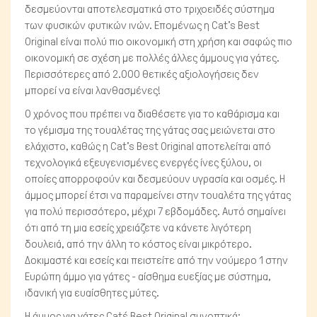
δεσμεύονται αποτελεσματικά στο τριχοειδές σύστημα
των φυσικών φυτικών ινών. Επομένως η Cat's Best
Original είναι πολύ πιο οικονομική στη χρήση και σαφώς πιο
οικονομική σε σχέση με πολλές άλλες άμμους για γάτες.
Περισσότερες από 2.000 θετικές αξιολογήσεις δεν
μπορεί να είναι λανθασμένες!
Ο χρόνος που πρέπει να διαθέσετε για το καθάρισμα και
το γέμισμα της τουαλέτας της γάτας σας μειώνεται στο
ελάχιστο, καθώς η Cat's Best Original αποτελείται από
τεχνολογικά εξευγενισμένες ενεργές ίνες ξύλου, οι
οποίες απορροφούν και δεσμεύουν υγρασία και οσμές. Η
άμμος μπορεί έτσι να παραμείνει στην τουαλέτα της γάτας
για πολύ περισσότερο, μέχρι 7 εβδομάδες. Αυτό σημαίνει
Μικρά ζώα
ότι από τη μια εσείς χρειάζετε να κάνετε λιγότερη
δουλειά, από την άλλη το κόστος είναι μικρότερο.
Δοκιμαστέ και εσείς και πειστείτε από την νούμερο 1 στην
Ευρώπη άμμο για γάτες - αίσθημα ευεξίας με σύστημα,
ιδανική για ευαίσθητες μύτες.
Η άμμος για γάτες Cat´s Best Original συνοπτικά: