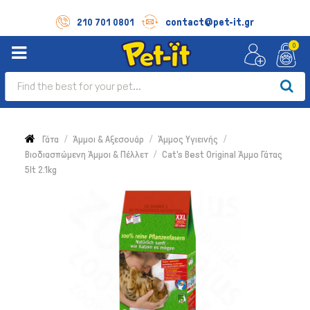
contact@pet-it.gr
210 701 0801
0
Γάτα
Άμμοι & Αξεσουάρ
Άμμος Υγιεινής
Βιοδιασπώμενη Άμμοι & Πέλλετ
Cat's Best Original Άμμο Γάτας
5lt 2.1kg