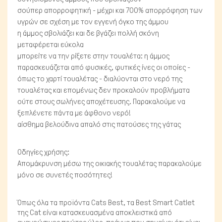
σούπερ απορροφητική - μέχρι και 700% απορρόφηση των
υγρών
σε σχέση με τον εγγενή όγκο της άμμου
η άμμος σβολιάζει
και
δε βγάζει πολλή σκόνη
μεταφέρεται εύκολα
μπορείτε να την ρίξετε στην τουαλέτα:
η άμμος
παρασκευάζεται από φυσικές, φυτικές ίνες οι οποίες -
όπως το χαρτί τουαλέτας - διαλύονται στο νερό της
τουαλέτας και επομένως δεν προκαλούν προβλήματα
ούτε στους σωλήνες αποχέτευσης. Παρακαλούμε να
ξεπλένετε πάντα με άφθονο νερό!
αίσθημα βελούδινα απαλό στις πατούσες της γάτας
Οδηγίες χρήσης:
Απομάκρυνση μέσω της οικιακής τουαλέτας παρακαλούμε
μόνο
σε συνετές ποσότητες!
Όπως όλα τα προϊόντα Cats Best, τα Best Smart Catlet
της Cat είναι κατασκευασμένα αποκλειστικά από